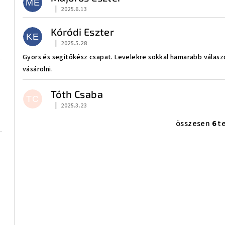
k
ME
|
2025.6.13
Az áruház értékelése 5-ből 5 csillag.
l
Kóródi Eszter
KE
i
|
2025.5.28
Az áruház értékelése 5-ből 5 csillag.
Gyors és segítőkész csapat. Levelekre sokkal hamarabb válaszo
s
vásárolni.
t
Tóth Csaba
á
TC
|
2025.3.23
Az áruház értékelése 5-ből 5 csillag.
j
összesen
6
t
L
a
i
s
t
a
i
r