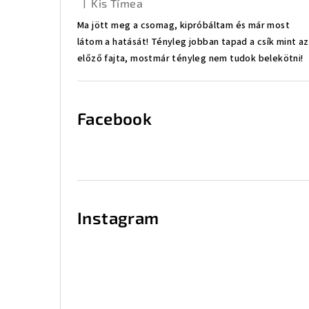
|
Kis Tímea
A termék értékelése 5-ből 5 csillag.
Ma jött meg a csomag, kipróbáltam és már most
látom a hatását! Tényleg jobban tapad a csík mint az
előző fajta, mostmár tényleg nem tudok belekötni!
Facebook
Instagram