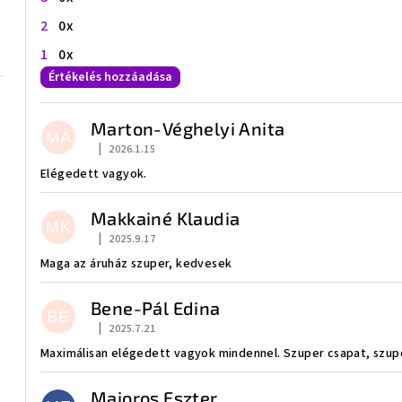
2
0x
1
0x
Értékelés hozzáadása
V
Marton-Véghelyi Anita
é
MA
|
2026.1.15
Az áruház értékelése 5-ből 5 csillag.
l
Elégedett vagyok.
e
Makkainé Klaudia
MK
m
|
2025.9.17
Az áruház értékelése 5-ből 5 csillag.
Maga az áruház szuper, kedvesek
é
n
Bene-Pál Edina
BE
|
2025.7.21
Az áruház értékelése 5-ből 5 csillag.
y
Maximálisan elégedett vagyok mindennel. Szuper csapat, szup
e
Majoros Eszter