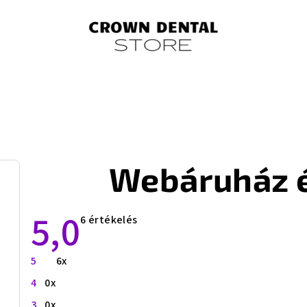
Webáruház é
5,0
Az
6 értékelés
áruház
átlagos
értékelése
5
6x
5-
ből
4
0x
5,0
csillag.
3
0x