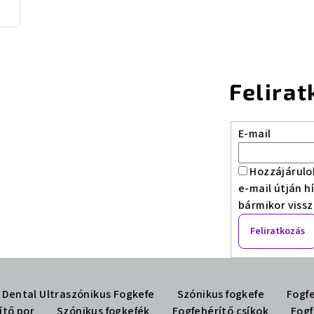
Felirat
E-mail
Hozzájárulo
e-mail útján h
bármikor viss
Feliratkozás
 Dental Ultraszónikus Fogkefe
Szónikus fogkefe
Fogfe
ítő por
Szónikus fogkefék
Fogfehérítő csíkok
Fogf