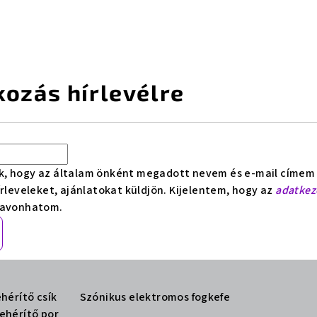
kozás hírlevélre
k, hogy az általam önként megadott nevem és e-mail címem fe
írleveleket, ajánlatokat küldjön. Kijelentem, hogy az
adatkeze
zavonhatom.
hérítő csík
Szónikus elektromos fogkefe
ehérítő por