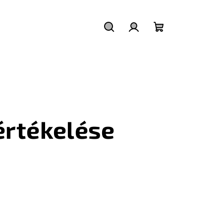
Keresés
Bejelentkezés
Kosár
rtékelése