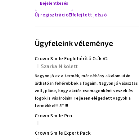
Bejelentkezés
ó
Új regisztráció
Elfelejtett jelszó
p
a
Ügyfeleink véleménye
n
e
Crown Smile Fogfehérítő Csík V2
l
|
Szarka Nikolett
A termék értékelése 5-ből 5 csillag.
Nagyon jó ez a termék, már néhány alkalom után
láthatóan fehérebbek a fogaim. Nagyon jó választás
volt, pláne, hogy akciós csomagonként veszek és
fogok is vásárolni!!! Teljesen elégedett vagyok a
termékkel!!! 5* !!!
Crown Smile Pro
|
A termék értékelése 5-ből 5 csillag.
Crown Smile Expert Pack