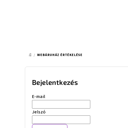
Ugrás
a
fő
tartalomhoz
/
WEBÁRUHÁZ ÉRTÉKELÉSE
KEZDŐLAP
O
l
Bejelentkezés
d
E-mail
a
Jelszó
l
s