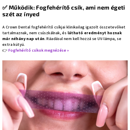
✅
Működik: Fogfehérítő csík, ami nem égeti
szét az ínyed
A Crown Dental fogfehérítő csíkjai klinikailag igazolt összetevőket
tartalmaznak, nem csúszkálnak, és
látható eredményt hoznak
már néhány nap után
. Ráadásul nem kell hozzá se UV-lámpa, se
extra kütyü.
👉
Fogfehérítő csíkok megnézése »