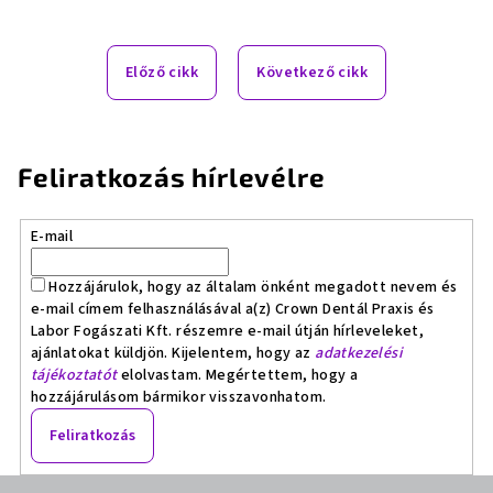
Előző cikk
Következő cikk
Feliratkozás hírlevélre
E-mail
Hozzájárulok, hogy az általam önként megadott nevem és
e-mail címem felhasználásával a(z) Crown Dentál Praxis és
Labor Fogászati Kft. részemre e-mail útján hírleveleket,
ajánlatokat küldjön. Kijelentem, hogy az
adatkezelési
tájékoztatót
elolvastam. Megértettem, hogy a
hozzájárulásom bármikor visszavonhatom.
Feliratkozás
L