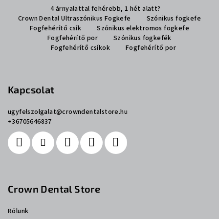
4 árnyalattal fehérebb, 1 hét alatt?
á
Crown Dental Ultraszónikus Fogkefe
Szónikus fogkefe
b
Fogfehérítő csík
Szónikus elektromos fogkefe
l
Fogfehérítő por
Szónikus fogkefék
Fogfehérítő csíkok
Fogfehérítő por
é
c
Kapcsolat
ugyfelszolgalat
@
crowndentalstore.hu
+36705646837
Crown Dental Store
Rólunk