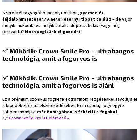
Szeretnél ragyogóbb mosolyt otthon,
gyorsan és
fájdalommentesen?
A neten
ezernyi tippet találsz
– de vajon
melyik működik, és melyik totális időpocsékolás (vagy még
rosszabb)?
Most segítünk eligazodni!
✅
Működik: Crown Smile Pro – ultrahangos
technológia, amit a fogorvos is
✅
Működik: Crown Smile Pro – ultrahangos
technológia, amit a fogorvos is ajánl
Ez a prémium szónikus fogkefe extra finom rezgésekkel távolítja el
a lepedéket és az elszíneződéseket. Nem csoda, hogy egyre
többen mondják:
már önmagában is fehéríti a fogakat
.
👉
Crown Smile Pro itt elérhető »