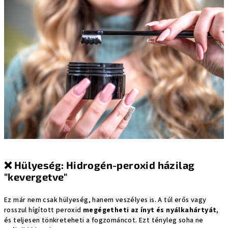
❌
Hülyeség: Hidrogén-peroxid házilag
"kevergetve"
Ez már nem csak hülyeség, hanem veszélyes is. A túl erős vagy
rosszul hígított peroxid
megégetheti az ínyt és nyálkahártyát
,
és teljesen tönkreteheti a fogzománcot. Ezt tényleg soha ne