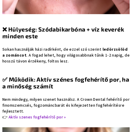
❌
Hülyeség: Szódabikarbóna + víz keverék
minden este
Sokan használják házi radírként, de ezzel szó szerint
ledörzsölöd
a zománcot
. A fogad lehet, hogy világosabbnak tűnik 1-2 napig, de
hosszú távon érzékeny, foltos lesz.
✅
Működik: Aktív szénes fogfehérítő por, ha
a minőség számít
Nem mindegy, milyen szenet használsz. A Crown Dental fehérítő por
finomszemcsés, fogzománcbarát és kifejezetten fogfehérítésre
fejlesztett.
👉
Aktív szenes fogfehérítő por »