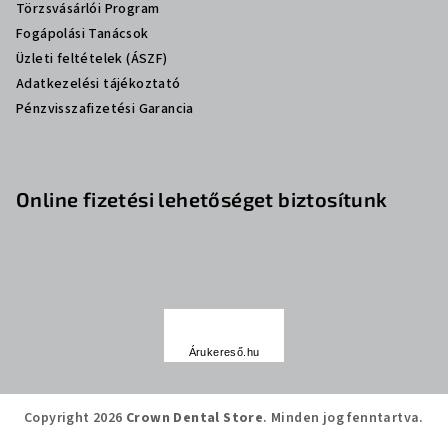
Törzsvásárlói Program
Fogápolási Tanácsok
Üzleti feltételek (ÁSZF)
Adatkezelési tájékoztató
Pénzvisszafizetési Garancia
Online fizetési lehetőséget biztosítunk
Á
r
Árukereső.hu
u
k
e
Copyright 2026
Crown Dental Store
. Minden jog fenntartva.
r