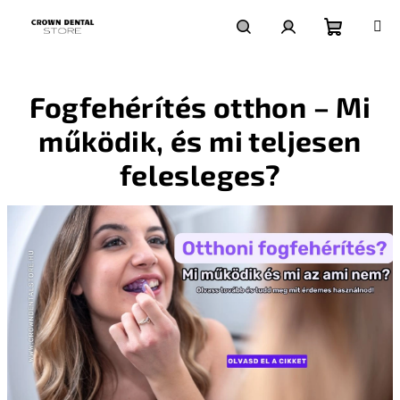
Ugrás
a
fő
Kosár
Keresés
Bejelentkezés
tartalomhoz
Fogfehérítés otthon – Mi
működik, és mi teljesen
felesleges?