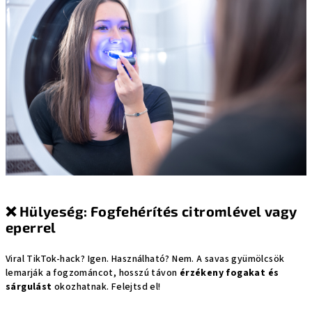
❌
Hülyeség: Fogfehérítés citromlével vagy
eperrel
Viral TikTok-hack? Igen. Használható? Nem. A savas gyümölcsök
lemarják a fogzománcot, hosszú távon
érzékeny fogakat és
sárgulást
okozhatnak. Felejtsd el!