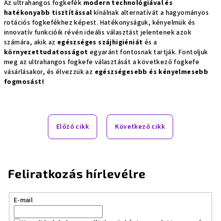
Az ultrahangos fogkefék
modern technológiával és
hatékonyabb tisztítással
kínálnak alternatívát a hagyományos
rotációs fogkefékhez képest. Hatékonyságuk, kényelmük és
innovatív funkcióik révén ideális választást jelentenek azok
számára, akik az
egészséges szájhigiéniát
és a
környezettudatosságot
egyaránt fontosnak tartják. Fontoljuk
meg az ultrahangos fogkefe választását a következő fogkefe
vásárlásakor, és élvezzük az
egészségesebb és kényelmesebb
fogmosást!
Előző cikk
Következő cikk
Feliratkozás hírlevélre
E-mail