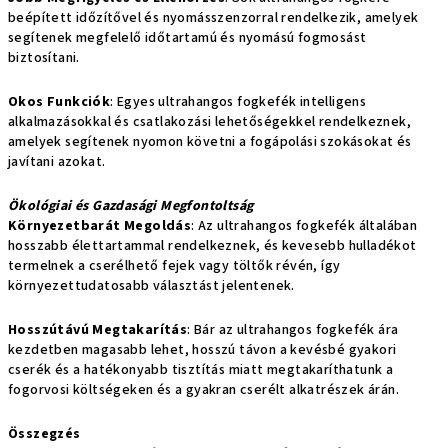
beépített időzítővel és nyomásszenzorral rendelkezik, amelyek
segítenek megfelelő időtartamú és nyomású fogmosást
biztosítani.
Okos Funkciók
: Egyes ultrahangos fogkefék intelligens
alkalmazásokkal és csatlakozási lehetőségekkel rendelkeznek,
amelyek segítenek nyomon követni a fogápolási szokásokat és
javítani azokat.
Ökológiai és Gazdasági Megfontoltság
Környezetbarát Megoldás
: Az ultrahangos fogkefék általában
hosszabb élettartammal rendelkeznek, és kevesebb hulladékot
termelnek a cserélhető fejek vagy töltők révén, így
környezettudatosabb választást jelentenek.
Hosszútávú Megtakarítás
: Bár az ultrahangos fogkefék ára
kezdetben magasabb lehet, hosszú távon a kevésbé gyakori
cserék és a hatékonyabb tisztítás miatt megtakaríthatunk a
fogorvosi költségeken és a gyakran cserélt alkatrészek árán.
Összegzés