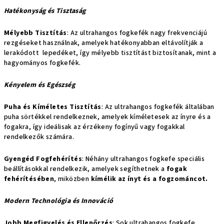
Hatékonyság és Tisztaság
Mélyebb Tisztítás
: Az ultrahangos fogkefék nagy frekvenciájú
rezgéseket használnak, amelyek hatékonyabban eltávolítják a
lerakódott lepedéket, így mélyebb tisztítást biztosítanak, mint a
hagyományos fogkefék.
Kényelem és Egészség
Puha és Kíméletes Tisztítás
: Az ultrahangos fogkefék általában
puha sörtékkel rendelkeznek, amelyek kíméletesek az ínyre és a
fogakra, így ideálisak az érzékeny fogínyű vagy fogakkal
rendelkezők számára.
Gyengéd Fogfehérítés
: Néhány ultrahangos fogkefe speciális
beállításokkal rendelkezik, amelyek segíthetnek a
fogak
fehérítésében
, miközben
kímélik az ínyt és a fogzománcot.
Modern Technológia és Innováció
Jobb Megfigyelés és Ellenőrzés
: Sok ultrahangos fogkefe