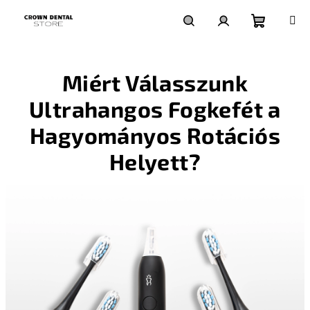
Ugrás
a
fő
Kosár
Keresés
Bejelentkezés
tartalomhoz
Miért Válasszunk
Ultrahangos Fogkefét a
Hagyományos Rotációs
Helyett?