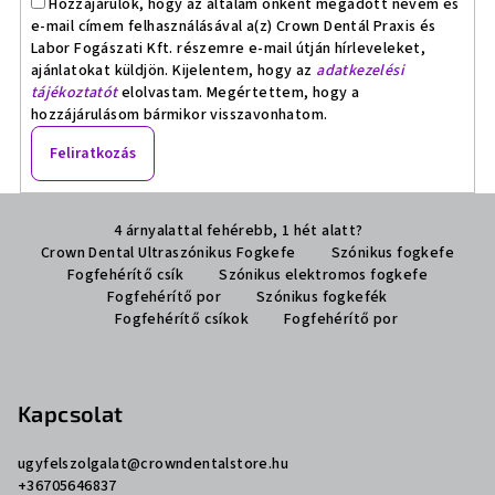
Hozzájárulok, hogy az általam önként megadott nevem és
e-mail címem felhasználásával a(z) Crown Dentál Praxis és
Labor Fogászati Kft. részemre e-mail útján hírleveleket,
ajánlatokat küldjön. Kijelentem, hogy az
adatkezelési
tájékoztatót
elolvastam. Megértettem, hogy a
hozzájárulásom bármikor visszavonhatom.
Feliratkozás
L
4 árnyalattal fehérebb, 1 hét alatt?
á
Crown Dental Ultraszónikus Fogkefe
Szónikus fogkefe
b
Fogfehérítő csík
Szónikus elektromos fogkefe
l
Fogfehérítő por
Szónikus fogkefék
Fogfehérítő csíkok
Fogfehérítő por
é
c
Kapcsolat
ugyfelszolgalat
@
crowndentalstore.hu
+36705646837