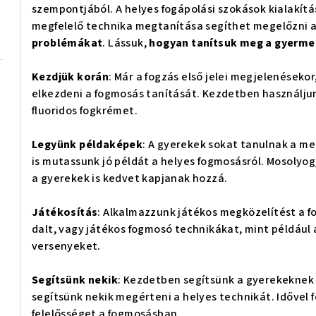
szempontjából. A helyes fogápolási szokások kialakít
megfelelő technika megtanítása segíthet megelőzni 
problémákat
. Lássuk,
hogyan tanítsuk meg a gyerm
Kezdjük korán
: Már a fogzás első jelei megjelenések
elkezdeni a fogmosás tanítását. Kezdetben használjun
fluoridos fogkrémet.
Legyünk példaképek
: A gyerekek sokat tanulnak a meg
is mutassunk jó példát a helyes fogmosásról. Mosolyo
a gyerekek is kedvet kapjanak hozzá.
Játékosítás
: Alkalmazzunk játékos megközelítést a 
dalt, vagy játékos fogmosó technikákat, mint például
versenyeket.
Segítsünk nekik
: Kezdetben segítsünk a gyerekeknek 
segítsünk nekik megérteni a helyes technikát. Idővel
felelősséget a fogmosásban.