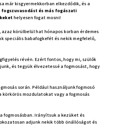
ása már kisgyermekkorban elkezdődik, és a
a
fogszuvasodást és más fogászati
ekeket
helyesen fogat mosni!
or, azaz körülbelül hat hónapos korban érdemes
k speciális babafogkefét és nekik megfelelő,
figyelés révén. Ezért fontos, hogy mi, szülők
gjunk, és tegyük élvezetessé a fogmosást, hogy
fogmosás során. Például használjunk fogmosó
 a körkörös mozdulatokat vagy a fogmosás
a fogmosásban. Irányítsuk a kezüket és
 fokozatosan adjunk nekik több önállóságot és