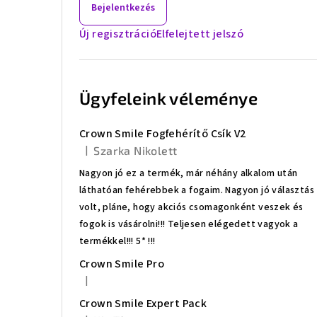
Bejelentkezés
ó
Új regisztráció
Elfelejtett jelszó
p
a
Ügyfeleink véleménye
n
e
Crown Smile Fogfehérítő Csík V2
l
|
Szarka Nikolett
A termék értékelése 5-ből 5 csillag.
Nagyon jó ez a termék, már néhány alkalom után
láthatóan fehérebbek a fogaim. Nagyon jó választás
volt, pláne, hogy akciós csomagonként veszek és
fogok is vásárolni!!! Teljesen elégedett vagyok a
termékkel!!! 5* !!!
Crown Smile Pro
|
A termék értékelése 5-ből 5 csillag.
Crown Smile Expert Pack