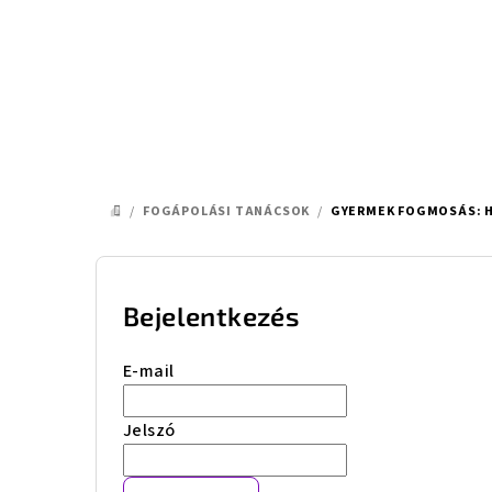
Ugrás
a
fő
tartalomhoz
/
FOGÁPOLÁSI TANÁCSOK
/
GYERMEK FOGMOSÁS: H
KEZDŐLAP
O
l
Bejelentkezés
d
E-mail
a
Jelszó
l
s