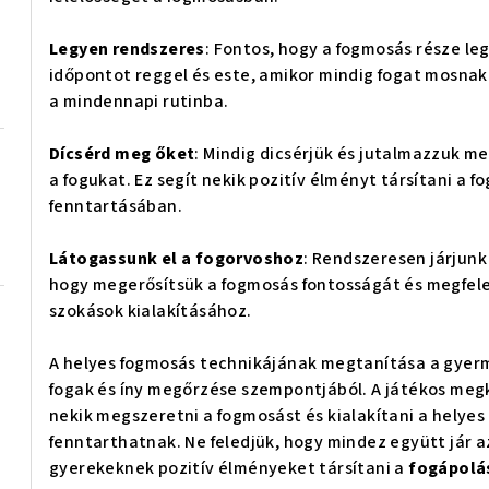
Legyen rendszeres
: Fontos, hogy a fogmosás része leg
időpontot reggel és este, amikor mindig fogat mosnak. 
a mindennapi rutinba.
Dícsérd meg őket
: Mindig dicsérjük és jutalmazzuk 
a fogukat. Ez segít nekik pozitív élményt társítani a 
fenntartásában.
Látogassunk el a fogorvoshoz
: Rendszeresen járjunk
hogy megerősítsük a fogmosás fontosságát és megfele
szokások kialakításához.
A helyes fogmosás technikájának megtanítása a gyer
fogak és íny megőrzése szempontjából. A játékos megk
nekik megszeretni a fogmosást és kialakítani a helye
fenntarthatnak. Ne feledjük, hogy mindez együtt jár az
gyerekeknek pozitív élményeket társítani a
fogápolá