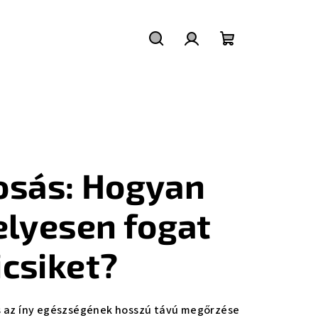
Keresés
Bejelentkezés
Kosár
sás: Hogyan
elyesen fogat
icsiket?
s az íny egészségének hosszú távú megőrzése