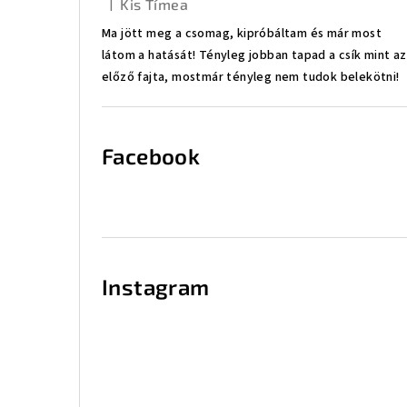
|
Kis Tímea
A termék értékelése 5-ből 5 csillag.
Ma jött meg a csomag, kipróbáltam és már most
látom a hatását! Tényleg jobban tapad a csík mint az
előző fajta, mostmár tényleg nem tudok belekötni!
Facebook
Instagram