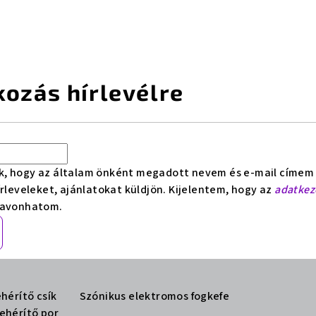
kozás hírlevélre
k, hogy az általam önként megadott nevem és e-mail címem fe
írleveleket, ajánlatokat küldjön. Kijelentem, hogy az
adatkeze
zavonhatom.
hérítő csík
Szónikus elektromos fogkefe
ehérítő por