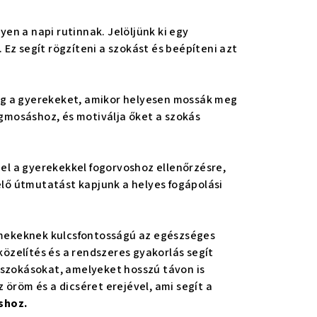
yen a napi rutinnak. Jelöljünk ki egy
Ez segít rögzíteni a szokást és beépíteni azt
meg a gyerekeket, amikor helyesen mossák meg
fogmosáshoz, és motiválja őket a szokás
 el a gyerekekkel fogorvoshoz ellenőrzésre,
lő útmutatást kapjunk a helyes fogápolási
mekeknek kulcsfontosságú az egészséges
özelítés és a rendszeres gyakorlás segít
s szokásokat, amelyeket hosszú távon is
 öröm és a dicséret erejével, ami segít a
shoz.