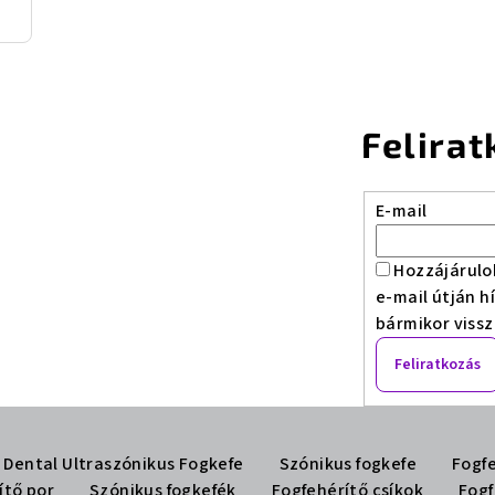
Felirat
E-mail
Hozzájárulo
e-mail útján h
bármikor viss
Feliratkozás
 Dental Ultraszónikus Fogkefe
Szónikus fogkefe
Fogfe
ítő por
Szónikus fogkefék
Fogfehérítő csíkok
Fogf