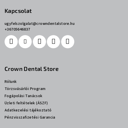
Kapcsolat
ugyfelszolgalat
@
crowndentalstore.hu
+36705646837
Crown Dental Store
Rólunk
Törzsvásárlói Program
Fogápolási Tanácsok
Üzleti feltételek (ÁSZF)
Adatkezelési tájékoztató
Pénzvisszafizetési Garancia