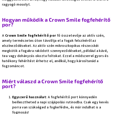
ragyogó mosolyt.
Hogyan működik a Crown Smile fogfehérítő
por?
A
Crown Smile fogfehérítő por
fő összetevője az aktív szén,
amely természetes úton távolítja el a fogak felszínéről az
elszíneződéseket. Az aktív szén mikroszkopikus részecskéi
megkötik a fogakra rakódott szennyeződéseket, például a kávé,
tea vagy dohányzás okozta foltokat. Ezzel a módszerrel gyors és
hatékony fehérítést érhetsz el, anélkül, hogy károsítanád a
fogzománcot.
Miért válaszd a Crown Smile fogfehérítő
port?
Egyszerű használat
: A fogfehérítő port könnyedén
beillesztheted a napi szájápolási rutinodba. Csak egy kevés
porra van szükséged a fogkefédre, és már indulhat is a
fogmosás!