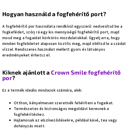
Hogyan használd a fogfehérítő port?
A fogfehérítő por használata rendkívül egyszerű: nedvesítsd be a
fogkefédet, szórj rá egy kis mennyiségű fogfehérítő port, majd
mosd meg a fogaidat körkörös mozdulatokkal. Ügyelj arra, hogy
minden fogfelületet alaposan tisztíts meg, majd öblítsd le a szádat
vízzel. Rendszeres használat mellett gyors és látványos
eredményeket érhetsz el.
Kiknek ajánlott a
Crown Smile fogfehérítő
por
?
Ez a termék ideális mindazok számára, akik:
Otthon, kényelmesen szeretnék fehéríteni a fogaikat.
Természetes és biztonságos megoldást keresnek a
fogfehérítéshez.
Hajlamosak az elszíneződésekre, például kávé, tea vagy
dohányzás miatt.