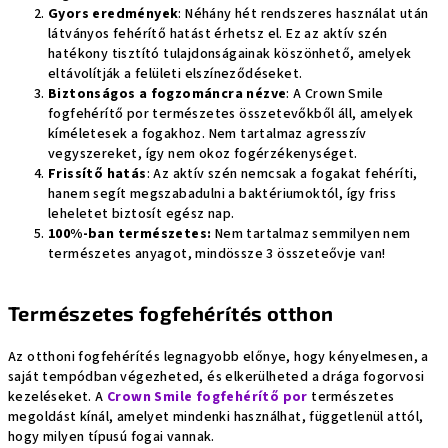
Gyors eredmények
: Néhány hét rendszeres használat után
látványos fehérítő hatást érhetsz el. Ez az aktív szén
hatékony tisztító tulajdonságainak köszönhető, amelyek
eltávolítják a felületi elszíneződéseket.
Biztonságos a fogzománcra nézve
: A Crown Smile
fogfehérítő por természetes összetevőkből áll, amelyek
kíméletesek a fogakhoz. Nem tartalmaz agresszív
vegyszereket, így nem okoz fogérzékenységet.
Frissítő hatás
: Az aktív szén nemcsak a fogakat fehéríti,
hanem segít megszabadulni a baktériumoktól, így friss
leheletet biztosít egész nap.
100%-ban természetes:
Nem tartalmaz semmilyen nem
természetes anyagot, mindössze 3 összeteővje van!
Természetes fogfehérítés otthon
Az otthoni fogfehérítés legnagyobb előnye, hogy kényelmesen, a
saját tempódban végezheted, és elkerülheted a drága fogorvosi
kezeléseket. A
Crown Smile fogfehérítő por
természetes
megoldást kínál, amelyet mindenki használhat, függetlenül attól,
hogy milyen típusú fogai vannak.