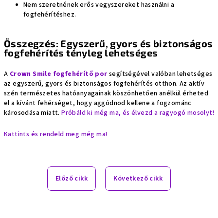
Nem szeretnének erős vegyszereket használni a
fogfehérítéshez.
Összegzés: Egyszerű, gyors és biztonságos
fogfehérítés tényleg lehetséges
A
Crown Smile fogfehérítő por
segítségével valóban lehetséges
az egyszerű, gyors és biztonságos fogfehérítés otthon. Az aktív
szén természetes hatóanyagainak köszönhetően anélkül érheted
el a kívánt fehérséget, hogy aggódnod kellene a fogzománc
károsodása miatt.
Próbáld ki még ma, és élvezd a ragyogó mosolyt!
Kattints és rendeld meg még ma!
Előző cikk
Következő cikk