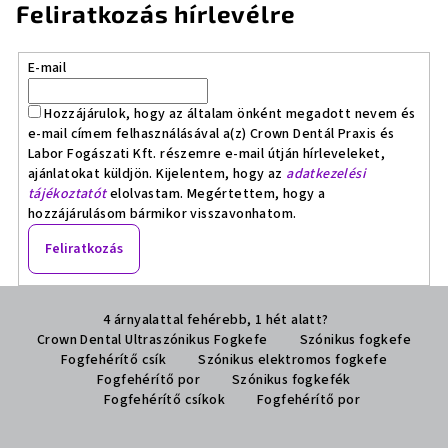
Feliratkozás hírlevélre
E-mail
Hozzájárulok, hogy az általam önként megadott nevem és
e-mail címem felhasználásával a(z) Crown Dentál Praxis és
Labor Fogászati Kft. részemre e-mail útján hírleveleket,
ajánlatokat küldjön. Kijelentem, hogy az
adatkezelési
tájékoztatót
elolvastam. Megértettem, hogy a
hozzájárulásom bármikor visszavonhatom.
Feliratkozás
L
4 árnyalattal fehérebb, 1 hét alatt?
á
Crown Dental Ultraszónikus Fogkefe
Szónikus fogkefe
b
Fogfehérítő csík
Szónikus elektromos fogkefe
l
Fogfehérítő por
Szónikus fogkefék
Fogfehérítő csíkok
Fogfehérítő por
é
c