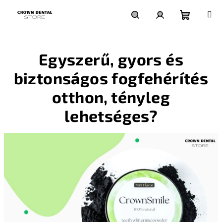
Ugrás
a
fő
Kosár
Keresés
Bejelentkezés
tartalomhoz
Egyszerű, gyors és
biztonságos fogfehérítés
otthon, tényleg
lehetséges?