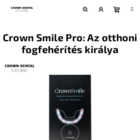
Ugrás
a
fő
Kosár
Keresés
Bejelentkezés
tartalomhoz
Crown Smile Pro: Az otthoni
fogfehérítés királya