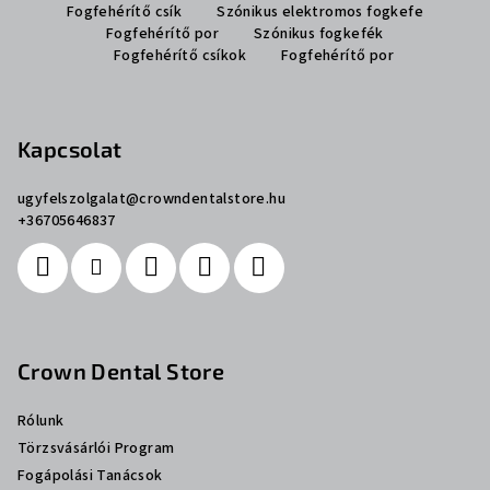
b
Fogfehérítő csík
Szónikus elektromos fogkefe
l
Fogfehérítő por
Szónikus fogkefék
Fogfehérítő csíkok
Fogfehérítő por
é
c
Kapcsolat
ugyfelszolgalat
@
crowndentalstore.hu
+36705646837
Crown Dental Store
Rólunk
Törzsvásárlói Program
Fogápolási Tanácsok