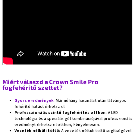
Miért válaszd a Crown Smile Pro
fogfehérítő szettet?
Gyors eredmények
: Már néhány használat után látványos
fehérítő hatást érhetsz el.
Professzionális szintű fogfehérítés otthon
: A LED
technológia és a speciális gél kombinációjával professzionális
eredményt érhetsz el otthon, kényelmesen.
Vezeték nélküli töltő
: A vezeték nélküli töltő segítségével