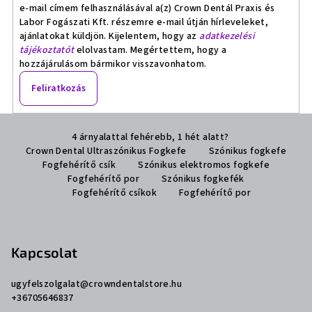
e-mail címem felhasználásával a(z) Crown Dentál Praxis és
Labor Fogászati Kft. részemre e-mail útján hírleveleket,
ajánlatokat küldjön. Kijelentem, hogy az
adatkezelési
tájékoztatót
elolvastam. Megértettem, hogy a
hozzájárulásom bármikor visszavonhatom.
Feliratkozás
L
4 árnyalattal fehérebb, 1 hét alatt?
á
Crown Dental Ultraszónikus Fogkefe
Szónikus fogkefe
b
Fogfehérítő csík
Szónikus elektromos fogkefe
l
Fogfehérítő por
Szónikus fogkefék
Fogfehérítő csíkok
Fogfehérítő por
é
c
Kapcsolat
ugyfelszolgalat
@
crowndentalstore.hu
+36705646837