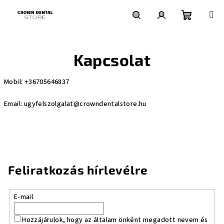
Ugrás
a
fő
Kosár
Keresés
Bejelentkezés
tartalomhoz
Kapcsolat
Mobil: +36705646837
Email:
ugyfelszolgalat@crowndentalstore.hu
Feliratkozás hírlevélre
E-mail
Hozzájárulok, hogy az általam önként megadott nevem és