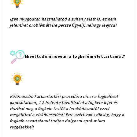
Igen nyugodtan hasznáhatod a zuhany alatt is, ez nem
jelenthet problémát! De persze figyelj, nehogy leejtsd!
Mivel tudom növelni a fogkefém élettartamát?
Különösebb karbantartási procedúra nincs a fogkefével
kapcsolatban, 1-2 hetente távolítsd el a fogkefe fejet és
tisztísd meg a fogkefe testét a lerakódásoktól ezzel
megállítod a vízkövesedést! Erre azért van szükség, hogy a
fogkefe zavartalanul tudjon dolgozni apró-mikro
rezgésekkel!