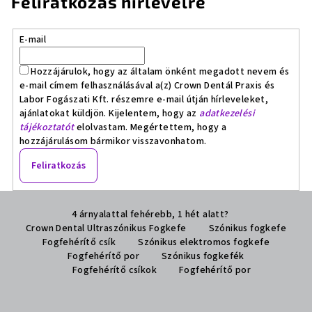
Feliratkozás hírlevélre
E-mail
Hozzájárulok, hogy az általam önként megadott nevem és
e-mail címem felhasználásával a(z) Crown Dentál Praxis és
Labor Fogászati Kft. részemre e-mail útján hírleveleket,
ajánlatokat küldjön. Kijelentem, hogy az
adatkezelési
tájékoztatót
elolvastam. Megértettem, hogy a
hozzájárulásom bármikor visszavonhatom.
Feliratkozás
L
4 árnyalattal fehérebb, 1 hét alatt?
á
Crown Dental Ultraszónikus Fogkefe
Szónikus fogkefe
b
Fogfehérítő csík
Szónikus elektromos fogkefe
l
Fogfehérítő por
Szónikus fogkefék
Fogfehérítő csíkok
Fogfehérítő por
é
c