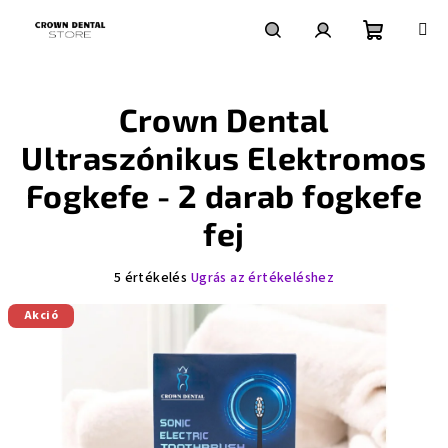
Ugrás
a
fő
Kosár
Keresés
Bejelentkezés
tartalomhoz
Crown Dental
Ultraszónikus Elektromos
Fogkefe - 2 darab fogkefe
fej
A
5 értékelés
Ugrás az értékeléshez
termék
Akció
átlagos
értékelése
5-
ből
5,0
csillag.