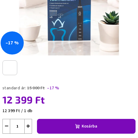
–17 %
standard ár:
15 000 Ft
–17 %
12 399 Ft
Egységár:
12 399 Ft / 1 db
−
+
Kosárba