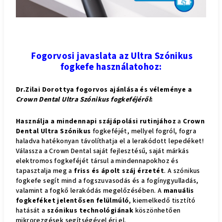
Fogorvosi javaslata az Ultra Szónikus
fogkefe használatohoz:
Dr.Zilai Dorottya fogorvos ajánlása és véleménye a
Crown Dental Ultra Szónikus fogkeféjéről
:
Használja a mindennapi szájápolási rutinjához
a
Crown
Dental Ultra Szónikus
fogkeféjét, mellyel fogról, fogra
haladva hatékonyan távolíthatja el a lerakódott lepedéket!
Válassza a Crown Dental saját fejlesztésű, saját márkás
elektromos fogkeféjét társul a mindennapokhoz és
tapasztalja meg a
friss és ápolt száj érzetét
. A szónikus
fogkefe segít mind a fogszuvasodás és a fogínygyulladás,
valamint a fogkő lerakódás megelőzésében. A
manuális
fogkeféket jelentősen felülmúló
, kiemelkedő tisztító
hatását a
szónikus technológiának
köszönhetően
mikrorezgések segítségével éri el.