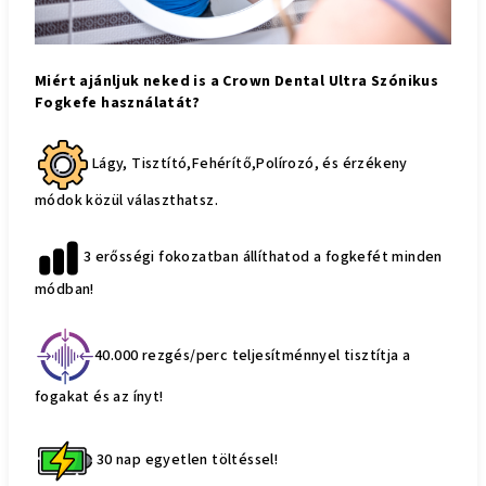
Miért ajánljuk neked is a Crown Dental Ultra Szónikus
Fogkefe használatát?
Lágy, Tisztító,Fehérítő,Polírozó, és érzékeny
módok közül választhatsz.
3 erősségi fokozatban állíthatod a fogkefét minden
módban!
40.000 rezgés/perc teljesítménnyel tisztítja a
fogakat és az ínyt!
30 nap egyetlen töltéssel!