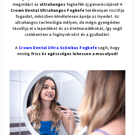
megoldást az
ultrahangos
fogkefék új generációjával! A
Crown Dental Ultrahangos Fogkefe
hatékonyan tisztítja
fogaidat, miközben kíméletesen ápolja az ínyedet. Az
ultrahangos technológia mélyen, de mégis gyengéden
távolítja el a lepedéket és az ételmaradékokat, így segít
csökkenteni a fogínyvérzést és a gyulladást.
A
Crown Dental Ultra Szónikus Fogkefe
segít, hogy
mindig
friss és egészséges lehessen a mosolyod!