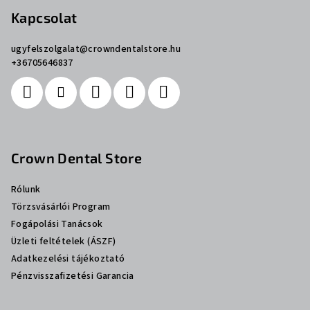
Kapcsolat
ugyfelszolgalat
@
crowndentalstore.hu
+36705646837
Crown Dental Store
Rólunk
Törzsvásárlói Program
Fogápolási Tanácsok
Üzleti feltételek (ÁSZF)
Adatkezelési tájékoztató
Pénzvisszafizetési Garancia