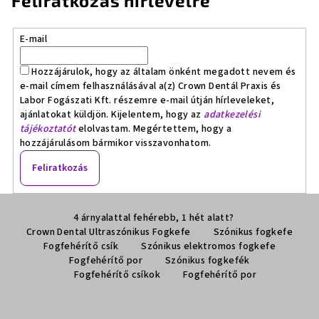
Feliratkozás hírlevélre
E-mail
Hozzájárulok, hogy az általam önként megadott nevem és
e-mail címem felhasználásával a(z) Crown Dentál Praxis és
Labor Fogászati Kft. részemre e-mail útján hírleveleket,
ajánlatokat küldjön. Kijelentem, hogy az
adatkezelési
tájékoztatót
elolvastam. Megértettem, hogy a
hozzájárulásom bármikor visszavonhatom.
Feliratkozás
L
4 árnyalattal fehérebb, 1 hét alatt?
á
Crown Dental Ultraszónikus Fogkefe
Szónikus fogkefe
b
Fogfehérítő csík
Szónikus elektromos fogkefe
l
Fogfehérítő por
Szónikus fogkefék
Fogfehérítő csíkok
Fogfehérítő por
é
c