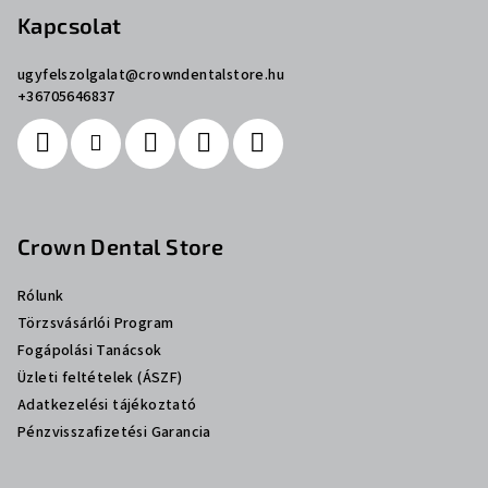
Kapcsolat
ugyfelszolgalat
@
crowndentalstore.hu
+36705646837
Crown Dental Store
Rólunk
Törzsvásárlói Program
Fogápolási Tanácsok
Üzleti feltételek (ÁSZF)
Adatkezelési tájékoztató
Pénzvisszafizetési Garancia