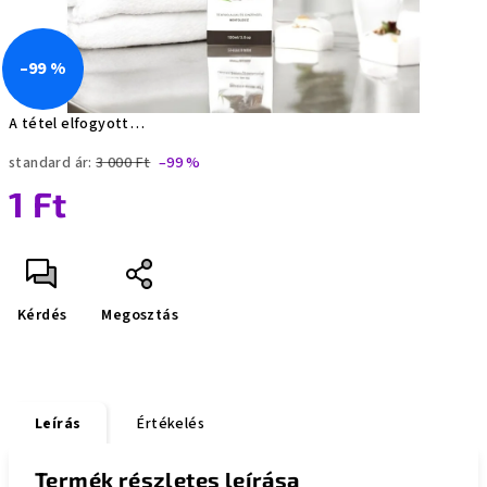
–99 %
A tétel elfogyott…
standard ár:
3 000 Ft
–99 %
1 Ft
Egységár:
Kérdés
Megosztás
Leírás
Értékelés
Termék részletes leírása