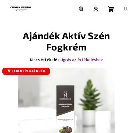
Ugrás
a
fő
Kosár
Keresés
Bejelentkezés
tartalomhoz
Ajándék Aktív Szén
Fogkrém
A
Nincs értékelés
Ugrás az értékeléshez
termék
🌟 EXKLUZÍV AJÁNDÉK
átlagos
értékelése
5-
ből
0,0
csillag.