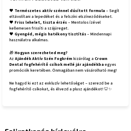
🖤
Természetes aktív szénnel dúsított formula
– Segít
eltávolítani a lepedéket és a felszíni elszíneződéseket.
🖤
Friss lehelet, tiszta érzés
– Mentolos ízével
kellemesen frissíti a szájüreget.
🖤
Gyengéd, mégis hatékony tisztítás
– Mindennapi
használatra alkalmas.
🎁
Hogyan szerezheted meg?
Az
Ajándék Aktív Szén Fogkrém
kizárólag a
Crown
Dental fogfehérítő csíkok mellé jár ajándékba
egyes
promóciók keretében. Önmagában nem vásárolható meg!
Ne hagyd ki ezt az exkluzív lehetőséget – szerezd be a
fogfehérítő csíkokat, és élvezd a plusz ajándékot! 🦷✨